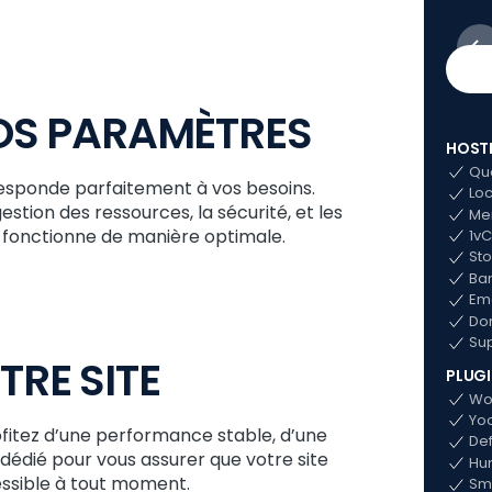
OS PARAMÈTRES
HOST
Qua
esponde parfaitement à vos besoins.
Loc
stion des ressources, la sécurité, et les
Mem
 fonctionne de manière optimale.
1v
Sto
Ban
Ema
Dom
Sup
TRE SITE
PLUG
Wo
Yo
ofitez d’une performance stable, d’une
Def
 dédié pour vous assurer que votre site
Hum
essible à tout moment.
Smu