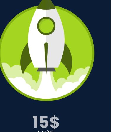
15$
CAD
/MO