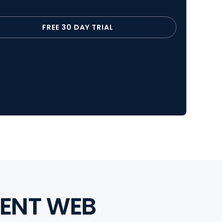
Fo
Br
Sm
FREE 30 DAY TRIAL
Sn
We
AF
Cu
MENT WEB