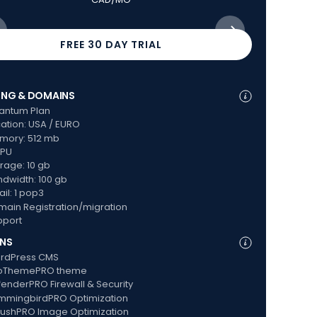
FREE 30 DAY TRIAL
ING & DOMAINS
HOST
ntum Plan
Br
ation: USA / EURO
Lo
ory: 512 mb
Me
CPU
1v
rage: 10 gb
St
dwidth: 100 gb
Ba
il: 1 pop3
Em
ain Registration/migration
Do
port
Su
INS
PLUG
rdPress CMS
Wo
oThemePRO theme
Yo
enderPRO Firewall & Security
De
mingbirdPRO Optimization
Hu
shPRO Image Optimization
Sm