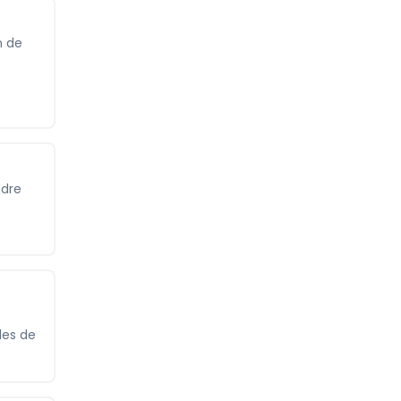
n de
ndre
.
s
les de