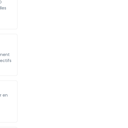
O
lles
ément
ectifs
r en