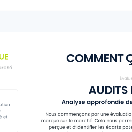
COMMENT Ç
UE
marché
Évalu
AUDITS
Analyse approfondie de
ption
e
Nous commençons par une évaluation 
é et
marque sur le marché. Cela nous per
perçue et d’identifier les écarts pot